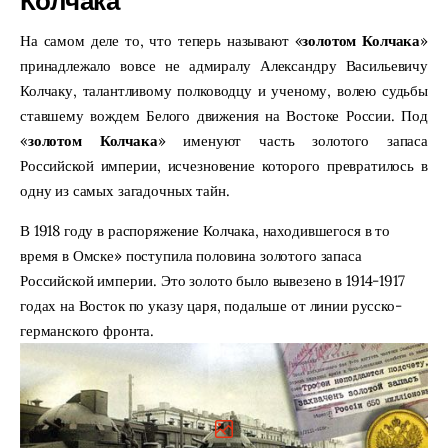
Колчака
На самом деле то, что теперь называют «
золотом Колчака
»
принадлежало вовсе не адмиралу Александру Васильевичу
Колчаку, талантливому полководцу и ученому, волею судьбы
ставшему вождем Белого движения на Востоке России. Под
«
золотом Колчака
» именуют часть золотого запаса
Российской империи, исчезновение которого превратилось в
одну из самых загадочных тайн.
В 1918 году в распоряжение Колчака, находившегося в то
время в Омске» поступила половина золотого запаса
Российской империи. Это золото было вывезено в 1914-1917
годах на Восток по указу царя, подальше от линии русско-
германского фронта.