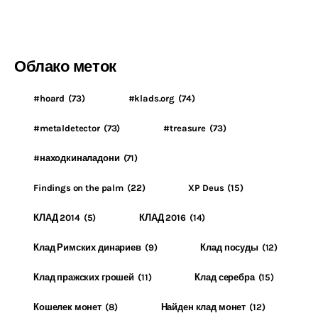
Облако меток
#hoard
(73)
#klads.org
(74)
#metaldetector
(73)
#treasure
(73)
#находкиналадони
(71)
Findings on the palm
(22)
XP Deus
(15)
КЛАД 2014
(5)
КЛАД 2016
(14)
Клад Римских динариев
(9)
Клад посуды
(12)
Клад пражских грошей
(11)
Клад серебра
(15)
Кошелек монет
(8)
Найден клад монет
(12)