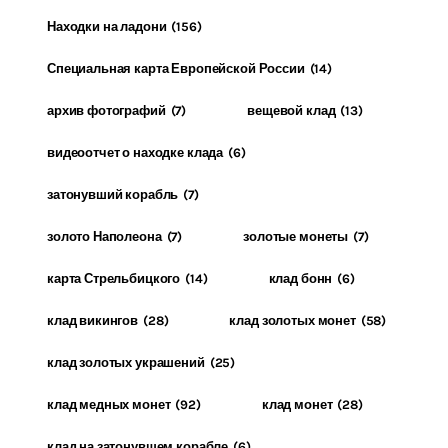
Находки на ладони
(156)
Специальная карта Европейской России
(14)
архив фотографий
(7)
вещевой клад
(13)
видеоотчет о находке клада
(6)
затонувший корабль
(7)
золото Наполеона
(7)
золотые монеты
(7)
карта Стрельбицкого
(14)
клад бонн
(6)
клад викингов
(28)
клад золотых монет
(58)
клад золотых украшений
(25)
клад медных монет
(92)
клад монет
(28)
клад на затонувшем корабле
(6)