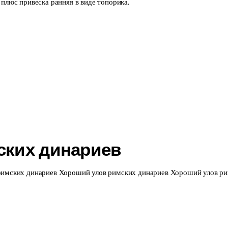
плюс привеска ранняя в виде топорика.
ских динариев
римских динариев Хороший улов римских динариев Хороший улов р