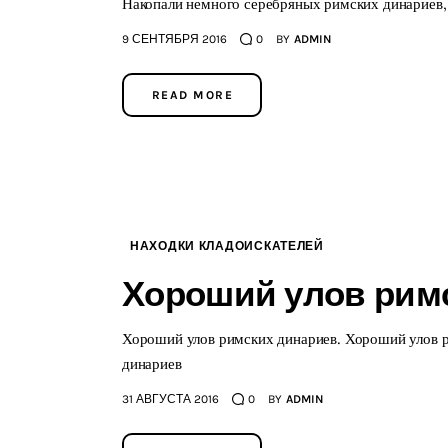
Накопали немного серебряных римских динариев, 
9 СЕНТЯБРЯ 2016
0
BY
ADMIN
READ MORE
НАХОДКИ КЛАДОИСКАТЕЛЕЙ
Хороший улов рим
Хороший улов римских динариев. Хороший улов 
динариев
31 АВГУСТА 2016
0
BY
ADMIN