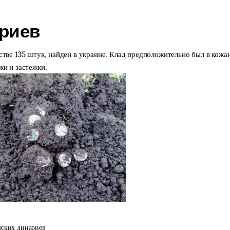
ариев
стве 135 штук, найден в украине. Клад предположительно был в кож
жи и застежки.
ских динариев