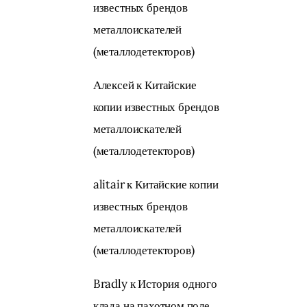
известных брендов
металлоискателей
(металлодетекторов)
Алексей
к
Китайские
копии известных брендов
металлоискателей
(металлодетекторов)
alitair
к
Китайские копии
известных брендов
металлоискателей
(металлодетекторов)
Bradly
к
История одного
клада на пахотном поле