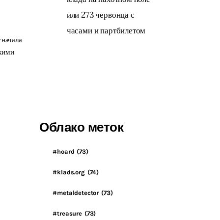
или 273 червонца с
часами и партбилетом
сначала
скими
Облако меток
#hoard
(73)
#klads.org
(74)
#metaldetector
(73)
#treasure
(73)