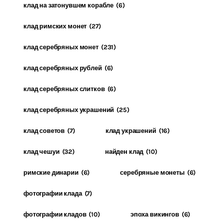
клад на затонувшем корабле
(6)
клад римских монет
(27)
клад серебряных монет
(231)
клад серебряных рублей
(6)
клад серебряных слитков
(6)
клад серебряных украшений
(25)
клад советов
(7)
клад украшений
(16)
клад чешуи
(32)
найден клад
(10)
римские динарии
(6)
серебряные монеты
(6)
фотографии клада
(7)
фотографии кладов
(10)
эпоха викингов
(6)