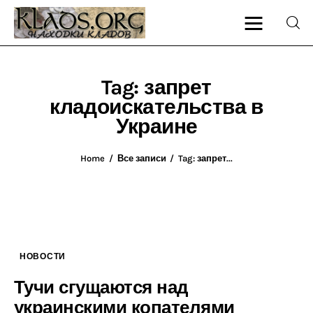
Tag: запрет
кладоискательства в
Главная
Украине
О блоге
Home
Все записи
Tag: запрет...
Карта сайта
Контакт
НОВОСТИ
Тучи сгущаются над
украинскими копателями