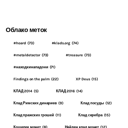
Облако меток
#hoard
(73)
#klads.org
(74)
#metaldetector
(73)
#treasure
(73)
#находкиналадони
(71)
Findings on the palm
(22)
XP Deus
(15)
КЛАД 2014
(5)
КЛАД 2016
(14)
Клад Римских динариев
(9)
Клад посуды
(12)
Клад пражских грошей
(11)
Клад серебра
(15)
Кошелек монет
(8)
Найден клад монет
(12)