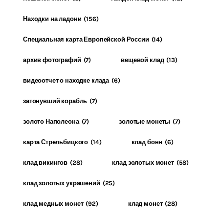
Находки на ладони
(156)
Специальная карта Европейской России
(14)
архив фотографий
(7)
вещевой клад
(13)
видеоотчет о находке клада
(6)
затонувший корабль
(7)
золото Наполеона
(7)
золотые монеты
(7)
карта Стрельбицкого
(14)
клад бонн
(6)
клад викингов
(28)
клад золотых монет
(58)
клад золотых украшений
(25)
клад медных монет
(92)
клад монет
(28)