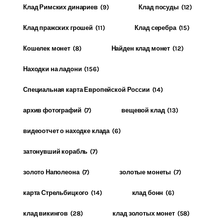
Клад Римских динариев
(9)
Клад посуды
(12)
Клад пражских грошей
(11)
Клад серебра
(15)
Кошелек монет
(8)
Найден клад монет
(12)
Находки на ладони
(156)
Специальная карта Европейской России
(14)
архив фотографий
(7)
вещевой клад
(13)
видеоотчет о находке клада
(6)
затонувший корабль
(7)
золото Наполеона
(7)
золотые монеты
(7)
карта Стрельбицкого
(14)
клад бонн
(6)
клад викингов
(28)
клад золотых монет
(58)