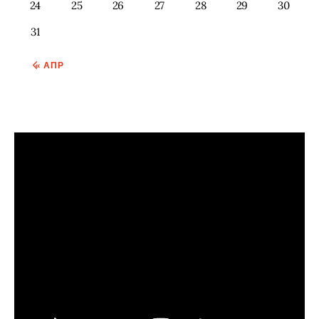
24
25
26
27
28
29
30
31
« АПР