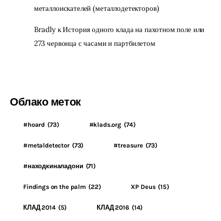
металлоискателей (металлодетекторов)
Bradly
к
История одного клада на пахотном поле или
273 червонца с часами и партбилетом
Облако меток
#hoard
(73)
#klads.org
(74)
#metaldetector
(73)
#treasure
(73)
#находкиналадони
(71)
Findings on the palm
(22)
XP Deus
(15)
КЛАД 2014
(5)
КЛАД 2016
(14)