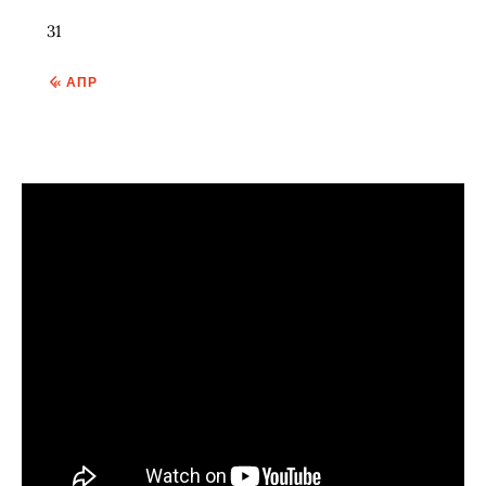
31
« АПР