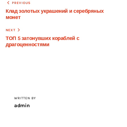
Навигация
PREVIOUS
Клад золотых украшений и серебряных
по
монет
записям
NEXT
ТОП 5 затонувших кораблей с
драгоценностями
WRITTEN BY
admin