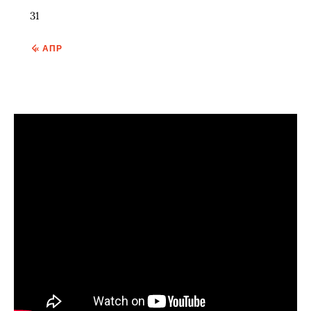
31
« АПР