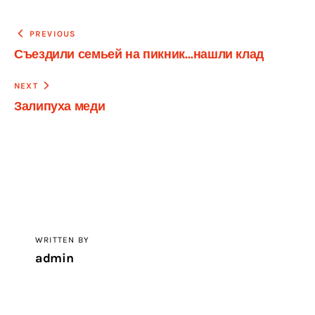
Навигация
PREVIOUS
Съездили семьей на пикник…нашли клад
по
записям
NEXT
Залипуха меди
WRITTEN BY
admin