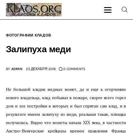
ФОТОГРАФИИ КЛАДОВ
Главная
Залипуха меди
О блоге
BY
ADMIN
23 ДЕКАБРЯ 2016
0
COMMENTS
Карта сайта
Контакт
Не большой кладик медных монет, да и еще к огорчению 
нового владельца, клад побывал в пожаре, скорее всего горел 
дом и хоз постройки в которых и был спрятан сам клад, и в 
результате имеем залипуху из меди, реальная такая, плющка 
получилась. Видно что монеты начала XIX века, в частности 
Австро-Венгерские крейцеры времен правления Франца 