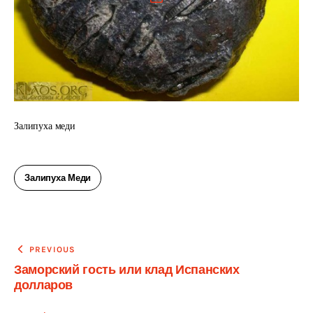
Залипуха меди
Залипуха Меди
Навигация
PREVIOUS
Заморский гость или клад Испанских
по
долларов
записям