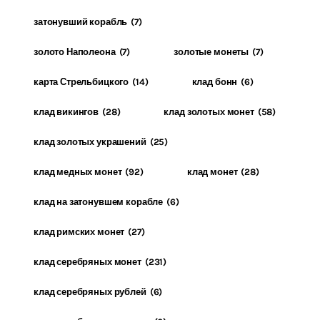
затонувший корабль
(7)
золото Наполеона
(7)
золотые монеты
(7)
карта Стрельбицкого
(14)
клад бонн
(6)
клад викингов
(28)
клад золотых монет
(58)
клад золотых украшений
(25)
клад медных монет
(92)
клад монет
(28)
клад на затонувшем корабле
(6)
клад римских монет
(27)
клад серебряных монет
(231)
клад серебряных рублей
(6)