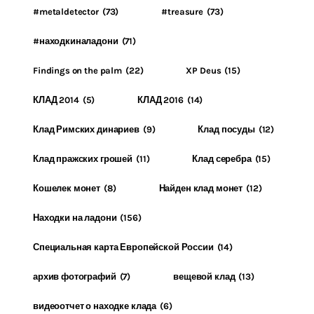
#metaldetector
(73)
#treasure
(73)
#находкиналадони
(71)
Findings on the palm
(22)
XP Deus
(15)
КЛАД 2014
(5)
КЛАД 2016
(14)
Клад Римских динариев
(9)
Клад посуды
(12)
Клад пражских грошей
(11)
Клад серебра
(15)
Кошелек монет
(8)
Найден клад монет
(12)
Находки на ладони
(156)
Специальная карта Европейской России
(14)
архив фотографий
(7)
вещевой клад
(13)
видеоотчет о находке клада
(6)