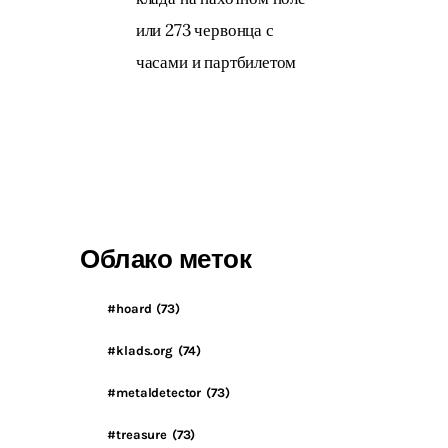
или 273 червонца с
часами и партбилетом
Облако меток
#hoard
(73)
#klads.org
(74)
#metaldetector
(73)
#treasure
(73)