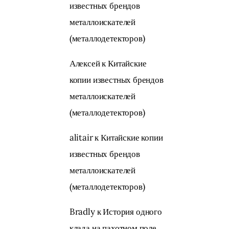
известных брендов
металлоискателей
(металлодетекторов)
Алексей
к
Китайские
копии известных брендов
металлоискателей
(металлодетекторов)
alitair
к
Китайские копии
известных брендов
металлоискателей
(металлодетекторов)
Bradly
к
История одного
клада на пахотном поле