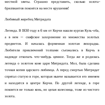
местной элиты. Страшно представить, сколько золота-
бриллиантов покоится на месте крушения!
Любимый жеребец Митридата
Легенда. В 1830 году в 6 км от Керчи нашли курган Куль-оба, 
а в нем — скифское захоронение из множества золотых 
предметов. И началась форменная золотая лихорадка. 
Любители приключений толпами съезжались в Керчь в 
надежде откопать что-нибудь ценное. Тогда же и родилась 
легенда о золотом коне царя Митридата. Мол, была сделана 
точная копия царского любимца. А перед смертью Митридат 
спрятал статую в горе, которая нынче называется его именем 
и находится в центре Керчи. По другой легенде, в горе 
покоится не только конь, но целая колесница, тоже из чистого 
золота.