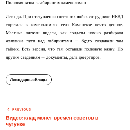
Полковая казна в лабиринтах каменоломен
Легенда. При отступлении советских войск сотрудники НКВД 
спрятали в каменоломнях села Каменское нечто ценное. 
Местные жители видели, как солдаты ночью разбирали 
железные пути над лабиринтами — будто создавали там 
тайник. Есть версия, что там оставили полковую казну. По 
другим сведениям — документы, дела дезертиров.
Легендарные Клады
Навигация
PREVIOUS
Видео: клад монет времен советов в
по
чугунке
записям