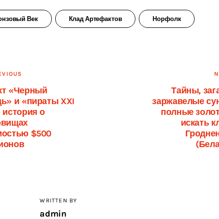
онзовый Век
Клад Артефактов
Норфолк
вигация
EVIOUS
N
кт «Черный
Тайны, заг
ь» и «пираты XXI
заржавелые сун
писям
 история о
полные золот
овищах
искать к
мостью $500
Гродне
ионов
(Бел
WRITTEN BY
admin