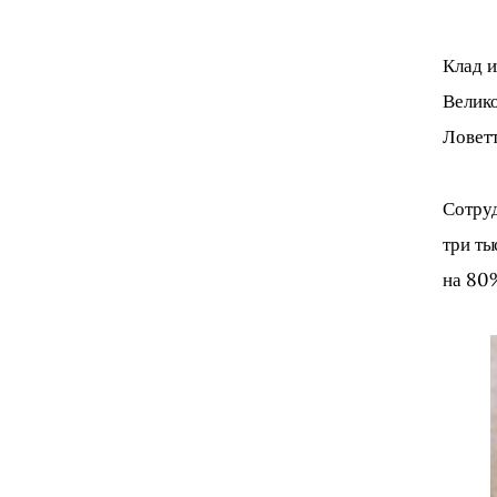
Клад и
Велико
Ловетт
Сотруд
три ты
на 80%