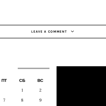
LEAVE A COMMENT
ПТ
СБ
ВС
1
2
7
8
9