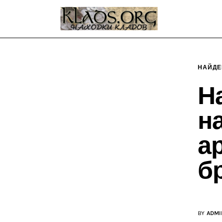
Главная
О блоге
Карта сайта
НАЙДЕ
Контакт
Н
н
а
б
BY
ADMI