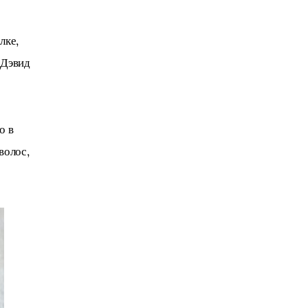
ке, 
Дэвид 
 в 
волос, 