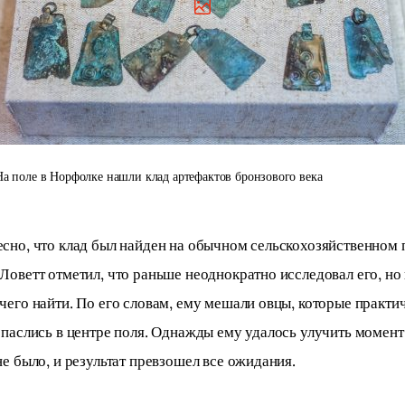
На поле в Норфолке нашли клад артефактов бронзового века
сно, что клад был найден на обычном сельскохозяйственном п
Ловетт отметил, что раньше неоднократно исследовал его, но 
чего найти. По его словам, ему мешали овцы, которые практи
 паслись в центре поля. Однажды ему удалось улучить момент,
не было, и результат превзошел все ожидания.