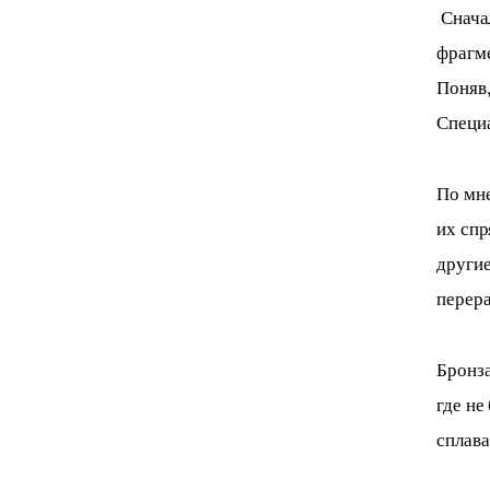
Снача
фрагме
Поняв,
Специа
По мне
их спр
другие
перера
Бронза
где не
сплава