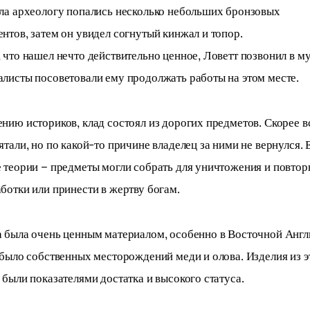
ла археологу попались несколько небольших бронзовых
нтов, затем он увидел согнутый кинжал и топор.
 что нашел нечто действительно ценное, Ловетт позвонил в му
листы посоветовали ему продолжать работы на этом месте.
нию историков, клад состоял из дорогих предметов. Скорее вс
ятали, но по какой-то причине владелец за ними не вернулся. Е
 теории – предметы могли собрать для уничтожения и повтор
ботки или принести в жертву богам.
 была очень ценным материалом, особенно в Восточной Англи
 было собственных месторождений меди и олова. Изделия из э
 были показателями достатка и высокого статуса.