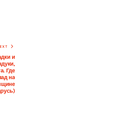
EXT
адки и
дуки,
а. Где
лад на
нщине
арусь)