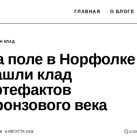
ГЛАВНАЯ
О БЛОГЕ
Н КЛАД
а поле в Норфолке
ашли клад
ртефактов
ронзового века
N
8 АВГУСТА 2018
0
C