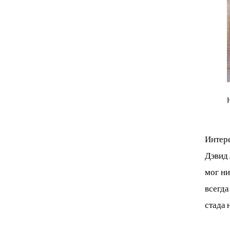
Интере
Дэвид 
мог ни
всегда
стада 