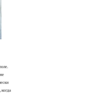
оле. 
не 
чески 
 когда 