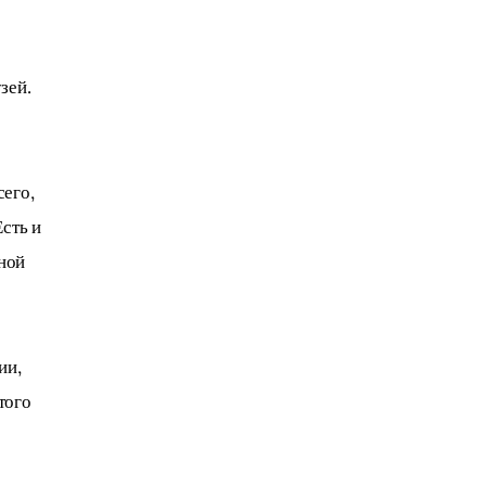
зей. 
его, 
сть и 
ной 
и, 
того 