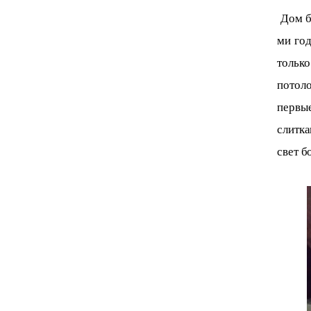
 Дом был куплен пару лет назад, дом не новый и датируется примерно 40-
ми год
только
потол
первы
слитка
свет 