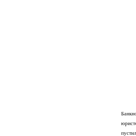
Банкн
юрист
пусти