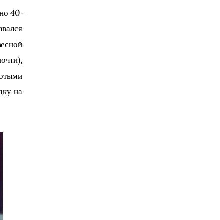
авался 
весной 
чти), 
отыми 
дку на 