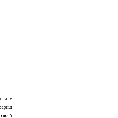
ции с 
варищ 
своей 