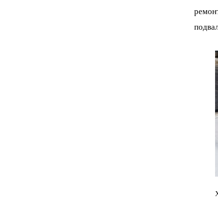
ремонт
подва