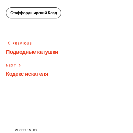
Стаффордширский Клад
Навигация
PREVIOUS
Подводные катушки
по
записям
NEXT
Кодекс искателя
WRITTEN BY