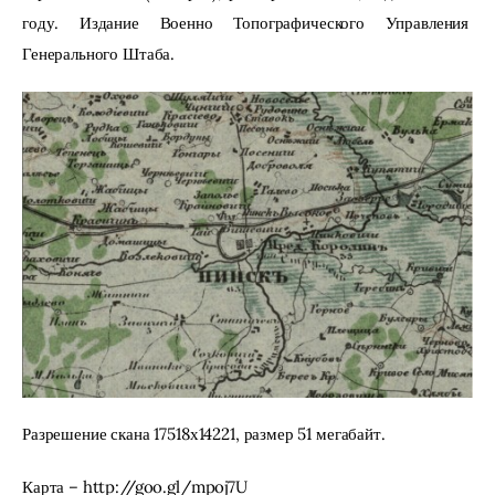
году. Издание Военно Топографического Управления 
Генерального Штаба.
Разрешение скана 17518х14221, размер 51 мегабайт.
Карта – http://goo.gl/mpoj7U