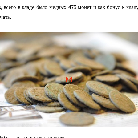
, всего в кладе было медных 475 монет и как бонус к клад
чать.
Не большая распашка медных монет