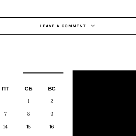
LEAVE A COMMENT
ПТ
СБ
ВС
1
2
7
8
9
14
15
16