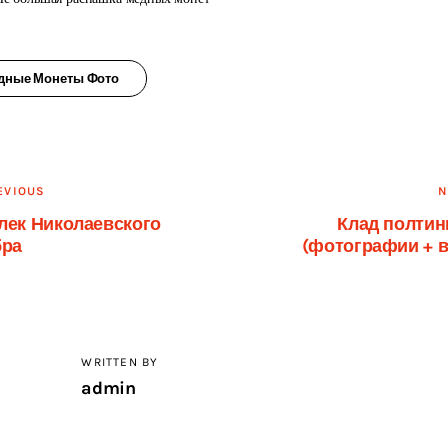
дные Монеты Фото
вигация
EVIOUS
N
лек Николаевского
Клад полтин
бра
(фотографии + в
писям
WRITTEN BY
admin