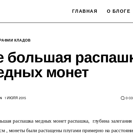
ГЛАВНАЯ
О БЛОГЕ
РАФИИ КЛАДОВ
е большая распаш
едных монет
N
1 ИЮЛЯ 2015
0
C
ьшая распашка медных монет распашка,  глубина залегания
см , монеты были растащены плугами примерно на расстояни