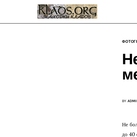
Главная
О блоге
Карта сайта
ФОТОГ
Контакт
Н
м
BY
ADMI
Не бол
до 40 