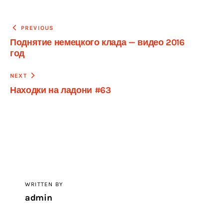
Навигация
PREVIOUS
Поднятие немецкого клада — видео 2016
по
год
записям
NEXT
Находки на ладони #63
WRITTEN BY
admin