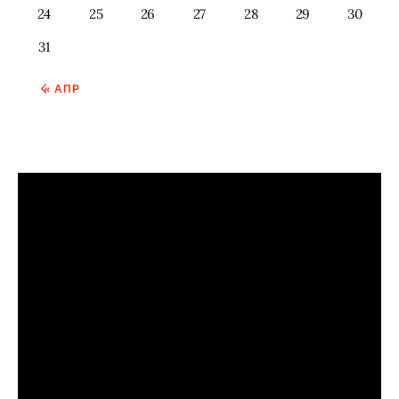
24
25
26
27
28
29
30
31
« АПР