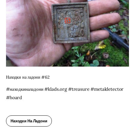
Находки на ладони #62
#находкиналадони #klads.org #treasure #metaldetector 
#hoard
Находки На Ладони