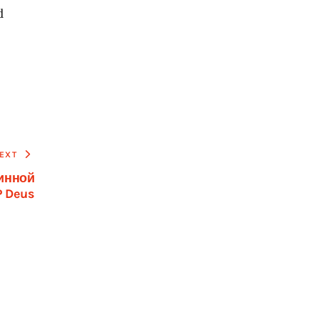
d
EXT
инной
P Deus