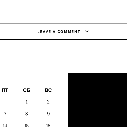
LEAVE A COMMENT
ПТ
СБ
ВС
1
2
7
8
9
14
15
16