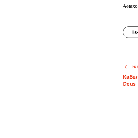
#нахо
На
На
PR
Кабел
по
Deus
за