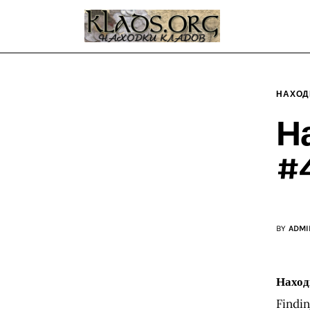
Главная
О блоге
Карта сайта
НАХОД
Контакт
Н
#
BY
ADMI
Наход
Findin