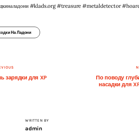
дкиналадони #klads.org #treasure #metaldetector #hoar
ходки На Ладони
вигация
EVIOUS
N
ь зарядки для XP
По поводу глуб
насадки для X
писям
WRITTEN BY
admin