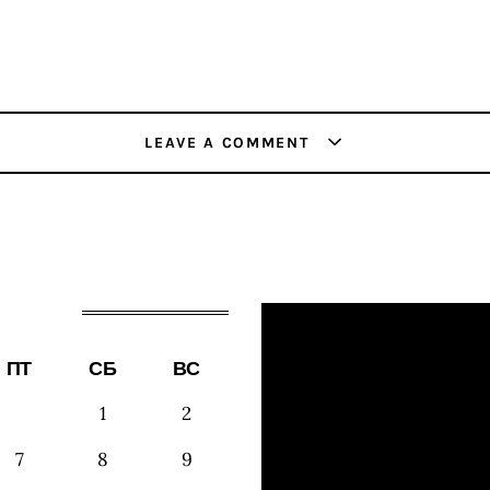
LEAVE A COMMENT
ПТ
СБ
ВС
1
2
7
8
9