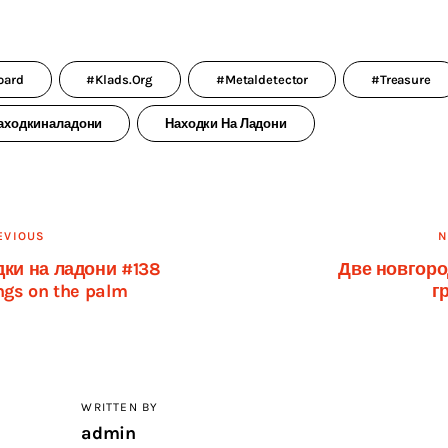
oard
#klads.org
#metaldetector
#treasure
аходкиналадони
Находки На Ладони
вигация
EVIOUS
N
ки на ладони #138
Две новгоро
ngs on the palm
г
писям
WRITTEN BY
admin