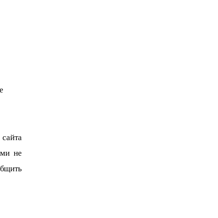
е 
 сайта 
ми не 
бщить 