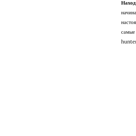
Наход
начина
настоя
самые 
hunter