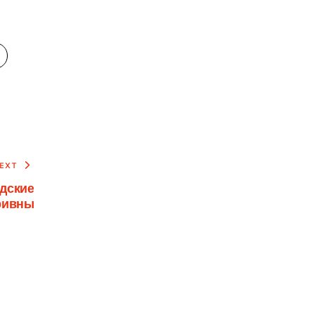
EXT
дские
ривны