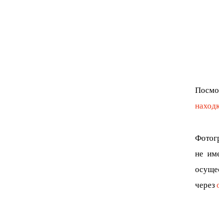
Посмот
находк
Фотогр
не им
осуще
через 