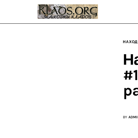
Главная
О блоге
Карта сайта
НАХОД
Контакт
Н
#1
p
BY
ADMI