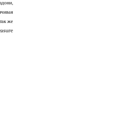
дони, 
нчивая 
так же 
easure 