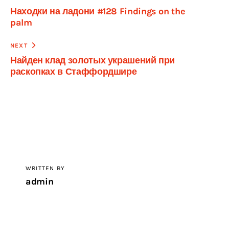
Находки на ладони #128 Findings on the
по
palm
записям
NEXT
Найден клад золотых украшений при
раскопках в Стаффордшире
WRITTEN BY
admin