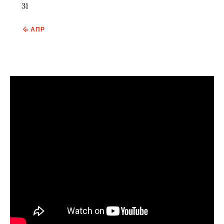
31
« АПР