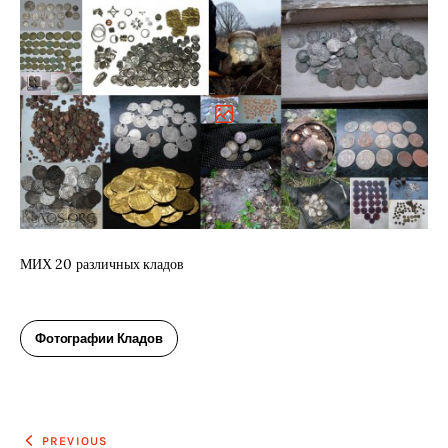
МИХ 20 различных кладов
Фотографии Кладов
Навигация
PREVIOUS