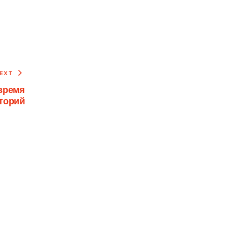
EXT
время
торий