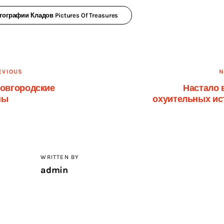
ографии Кладов Pictures Of Treasures
вигация
EVIOUS
N
новгородские
Настало 
ны
охуительных ис
писям
WRITTEN BY
admin