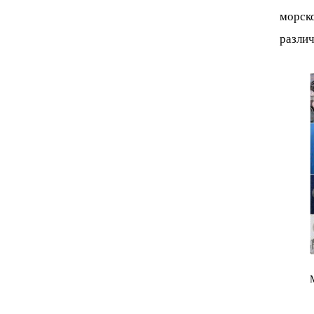
морск
различ