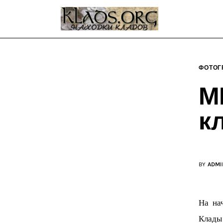
Главная
О блоге
Карта сайта
ФОТОГ
Контакт
М
к
BY
ADMI
На на
Клады 