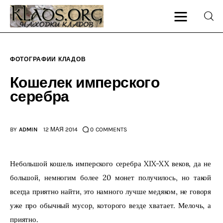
ФОТОГРАФИИ КЛАДОВ
Главная
Кошелек имперского
серебра
О блоге
Карта сайта
BY
ADMIN
12 МАЯ 2014
0
COMMENTS
Контакт
Небольшой кошель имперского серебра XIX-XX веков, да не 
большой, немногим более 20 монет получилось, но такой 
всегда приятно найти, это намного лучше медяком, не говоря 
уже про обычный мусор, которого везде хватает. Мелочь, а 
приятно.