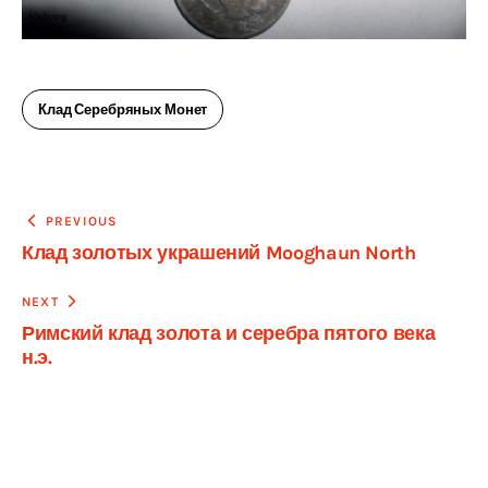
Клад Серебряных Монет
Навигация
PREVIOUS
Клад золотых украшений Mooghaun North
по
записям
NEXT
Римский клад золота и серебра пятого века
н.э.