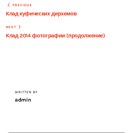
Навигация
PREVIOUS
Клад куфических дирхемов
по
записям
NEXT
Клад 2014 фотографии (продолжение)
WRITTEN BY
admin