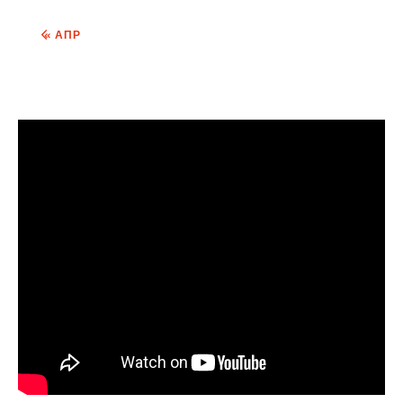
« АПР