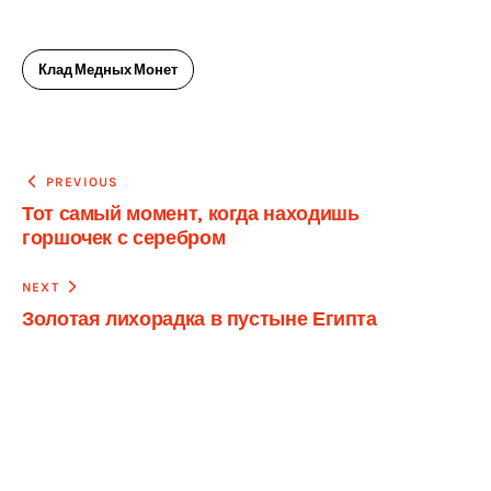
Клад Медных Монет
Навигация
PREVIOUS
Тот самый момент, когда находишь
по
горшочек с серебром
записям
NEXT
Золотая лихорадка в пустыне Египта