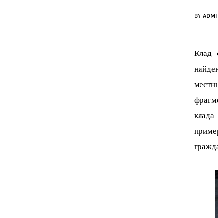
BY
ADMI
Клад 
найде
местны
фрагме
клада
пример
гражда