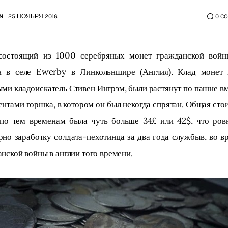
N
25 НОЯБРЯ 2016
0
C
состоящий из 1000 серебряных монет гражданской войн
н в селе Ewerby в Линкольншире (Англия). Клад монет 
ми кладоискатель Стивен Ингрэм, были растянут по пашне вм
нтами горшка, в котором он был некогда спрятан. Общая сто
 по тем временам была чуть больше 34£ или 42$, что ровн
но заработку солдата-пехотинца за два года службыв, во в
нской войны в англии того времени.