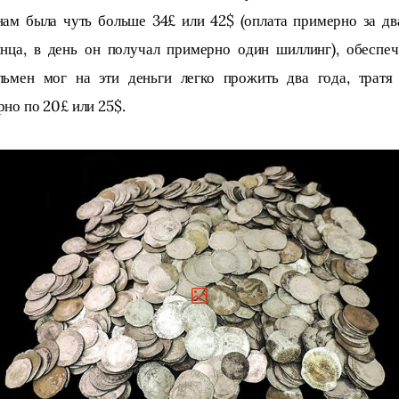
нам была чуть больше 34£ или 42$ (оплата примерно за два
инца, в день он получал примерно один шиллинг), обеспеч
льмен мог на эти деньги легко прожить два года, тратя 
но по 20£ или 25$.