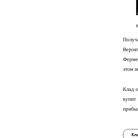
Получ
Вероят
Ферме
этом п
Клад о
купит 
прибы
Кл