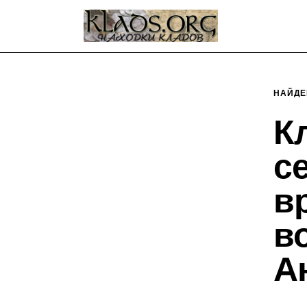
Главная
О блоге
Карта сайта
НАЙДЕ
Контакт
К
с
в
в
А