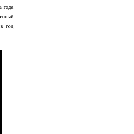
 года 
енный 
в год 