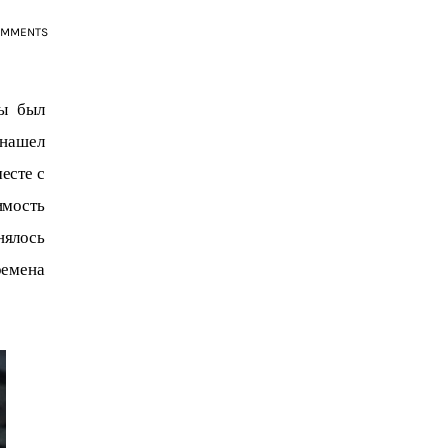
OMMENTS
ы был 
нашел 
есте с 
имость 
ялось 
ремена 