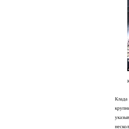
Клада
крупны
указы
неско