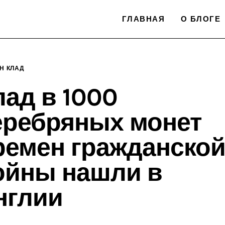
ГЛАВНАЯ
О БЛОГЕ
Н КЛАД
лад в 1000
еребряных монет
ремен гражданско
ойны нашли в
нглии