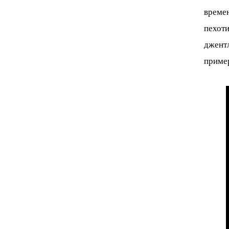
време
пехот
джент
пример