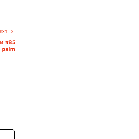
EXT
ни #85
e palm