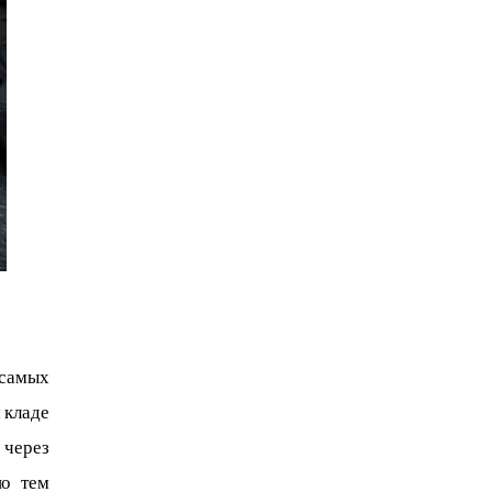
самых 
 кладе 
через 
о тем 