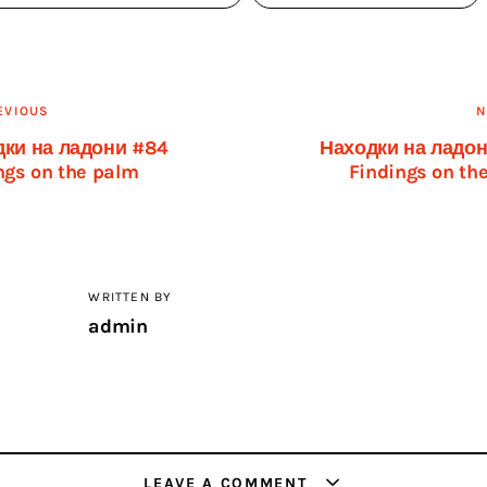
вигация
EVIOUS
N
ки на ладони #84
Находки на ладо
ngs on the palm
Findings on th
писям
WRITTEN BY
admin
LEAVE A COMMENT