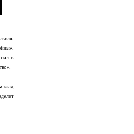
ьная. 
ойны». 
тал в 
тво».
м клад 
зделит 