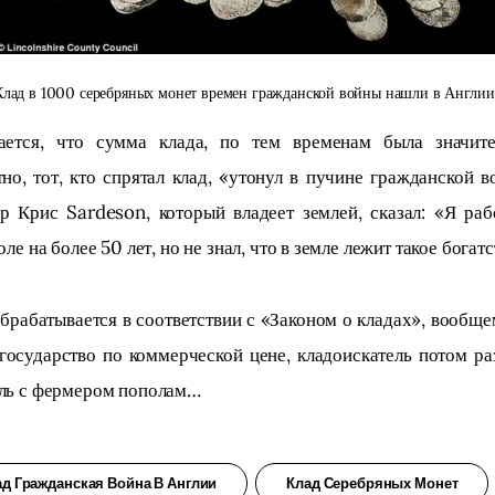
Клад в 1000 серебряных монет времен гражданской войны нашли в Англии
ается, что сумма клада, по тем временам была значител
но, тот, кто спрятал клад, «утонул в пучине гражданской в
р Крис Sardeson, который владеет землей, сказал: «Я рабо
оле на более 50 лет, но не знал, что в земле лежит такое богатс
брабатывается в соответствии с «Законом о кладах», вообще
государство по коммерческой цене, кладоискатель потом ра
ль с фермером пополам…
ад Гражданская Война В Англии
Клад Серебряных Монет