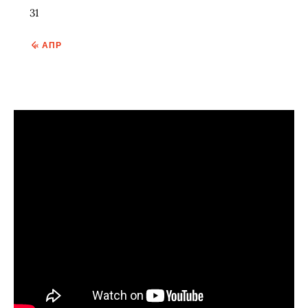
31
« АПР