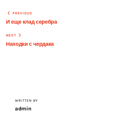
Навигация
PREVIOUS
И еще клад серебра
по
записям
NEXT
Находки с чердака
WRITTEN BY
admin