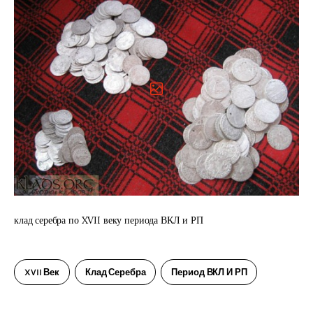
клад серебра по XVII веку периода ВКЛ и РП
XVII Век
Клад Серебра
Период ВКЛ И РП