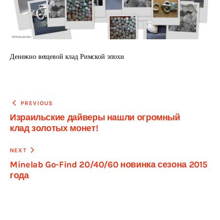
Денежно вещевой клад Римской эпохи
Навигация
PREVIOUS
Израильские дайверы нашли огромный
по
клад золотых монет!
записям
NEXT
Minelab Go-Find 20/40/60 новинка сезона 2015
года