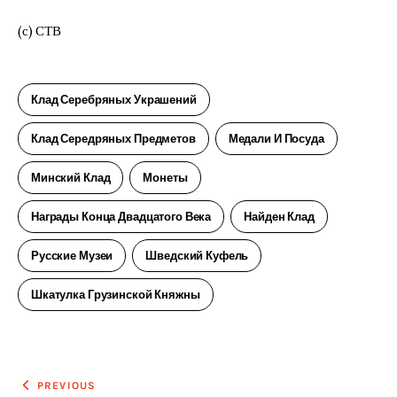
(с) СТВ
Клад Серебряных Украшений
Клад Середряных Предметов
Медали И Посуда
Минский Клад
Монеты
Награды Конца Двадцатого Века
Найден Клад
Русские Музеи
Шведский Куфель
Шкатулка Грузинской Княжны
Навигация
PREVIOUS