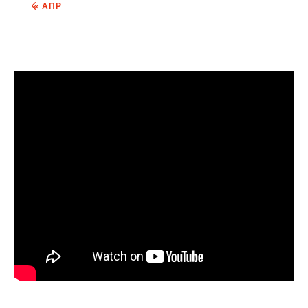
« АПР