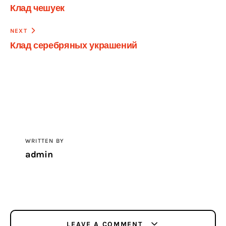
Клад чешуек
по
записям
NEXT
Клад серебряных украшений
WRITTEN BY
admin
LEAVE A COMMENT