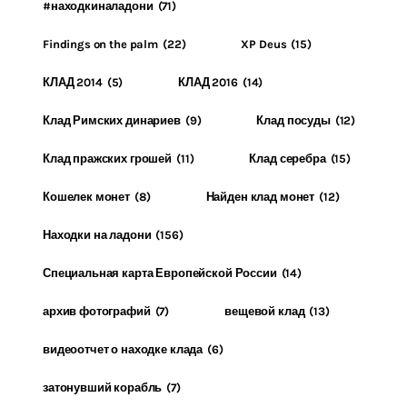
#находкиналадони
(71)
Findings on the palm
(22)
XP Deus
(15)
КЛАД 2014
(5)
КЛАД 2016
(14)
Клад Римских динариев
(9)
Клад посуды
(12)
Клад пражских грошей
(11)
Клад серебра
(15)
Кошелек монет
(8)
Найден клад монет
(12)
Находки на ладони
(156)
Специальная карта Европейской России
(14)
архив фотографий
(7)
вещевой клад
(13)
видеоотчет о находке клада
(6)
затонувший корабль
(7)