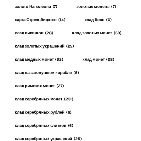
золото Наполеона
(7)
золотые монеты
(7)
карта Стрельбицкого
(14)
клад бонн
(6)
клад викингов
(28)
клад золотых монет
(58)
клад золотых украшений
(25)
клад медных монет
(92)
клад монет
(28)
клад на затонувшем корабле
(6)
клад римских монет
(27)
клад серебряных монет
(231)
клад серебряных рублей
(6)
клад серебряных слитков
(6)
клад серебряных украшений
(25)