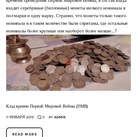
времени проведения Первой Мировой Войны, в состав клада
входят серебряные (биллонные) монеты мелкого номинала в
пол марки и одну марку. Странно, что монеты только такого
номинала и в таком количестве были спрятаны, где остальные
номиналы более крупные или наоборот более мелкие...?
Клад времен Первой Мировой Войны (ПМВ)
11 ЯНВАРЯ 2019
0
BY
ADMIN
READ MORE