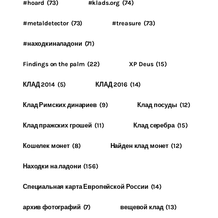
#hoard
(73)
#klads.org
(74)
#metaldetector
(73)
#treasure
(73)
#находкиналадони
(71)
Findings on the palm
(22)
XP Deus
(15)
КЛАД 2014
(5)
КЛАД 2016
(14)
Клад Римских динариев
(9)
Клад посуды
(12)
Клад пражских грошей
(11)
Клад серебра
(15)
Кошелек монет
(8)
Найден клад монет
(12)
Находки на ладони
(156)
Специальная карта Европейской России
(14)
архив фотографий
(7)
вещевой клад
(13)