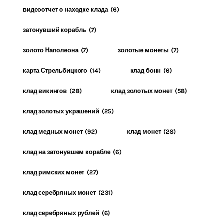
видеоотчет о находке клада
(6)
затонувший корабль
(7)
золото Наполеона
(7)
золотые монеты
(7)
карта Стрельбицкого
(14)
клад бонн
(6)
клад викингов
(28)
клад золотых монет
(58)
клад золотых украшений
(25)
клад медных монет
(92)
клад монет
(28)
клад на затонувшем корабле
(6)
клад римских монет
(27)
клад серебряных монет
(231)
клад серебряных рублей
(6)