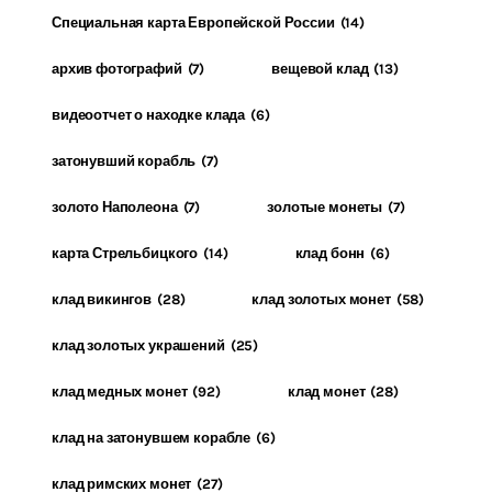
Специальная карта Европейской России
(14)
архив фотографий
(7)
вещевой клад
(13)
видеоотчет о находке клада
(6)
затонувший корабль
(7)
золото Наполеона
(7)
золотые монеты
(7)
карта Стрельбицкого
(14)
клад бонн
(6)
клад викингов
(28)
клад золотых монет
(58)
клад золотых украшений
(25)
клад медных монет
(92)
клад монет
(28)
клад на затонувшем корабле
(6)
клад римских монет
(27)