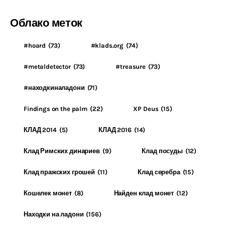
Облако меток
#hoard
(73)
#klads.org
(74)
#metaldetector
(73)
#treasure
(73)
#находкиналадони
(71)
Findings on the palm
(22)
XP Deus
(15)
КЛАД 2014
(5)
КЛАД 2016
(14)
Клад Римских динариев
(9)
Клад посуды
(12)
Клад пражских грошей
(11)
Клад серебра
(15)
Кошелек монет
(8)
Найден клад монет
(12)
Находки на ладони
(156)