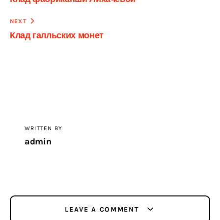
по
записям
NEXT
Клад галльских монет
WRITTEN BY
admin
LEAVE A COMMENT