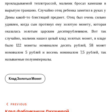
прокладываемой теплотрассой, мальчик бросал камешки в 
вырытую траншею. Случайно отец ребенка заметил в руках у 
Димы какой-то блестящий предмет. Отец был очень сильно 
удивлен, когда сын протянул ему золотую монету, которая 
оказалась золотым царским десятирублевиком. Вот так 
случайно, мальчик нашел целый клад золотых монет, в кладе 
было 122 монеты номиналом десять рублей, 58 монет 
номиналом 5 рублей и восемь номиналом 7,5 рублей, так 
называемые полуимпериалы.
Клад Золотых Монет
Навигация
PREVIOUS
Клад фабриканши Лихачевой