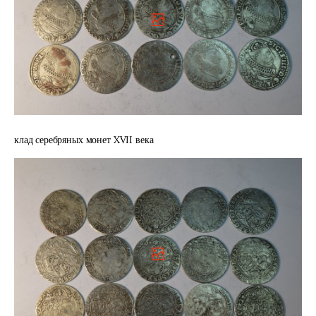
клад серебряных монет XVII века