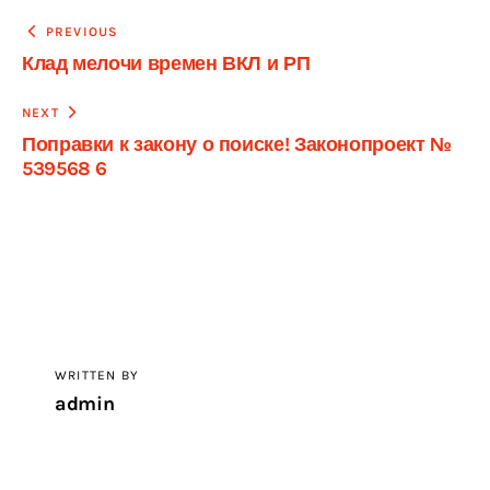
Навигация
PREVIOUS
Клад мелочи времен ВКЛ и РП
по
записям
NEXT
Поправки к закону о поиске! Законопроект №
539568 6
WRITTEN BY
admin