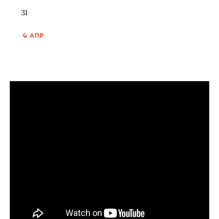
31
« АПР