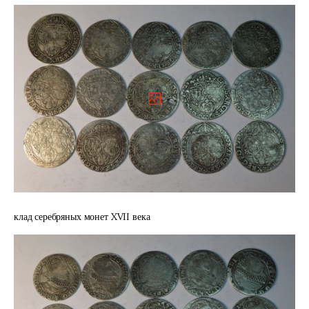
клад серебряных монет XVII века