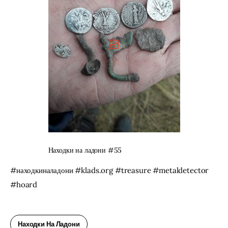
Находки на ладони #55
#находкиналадони #klads.org #treasure #metaldetector 
#hoard
Находки На Ладони