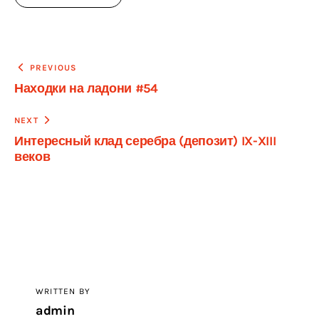
Навигация
PREVIOUS
Находки на ладони #54
по
записям
NEXT
Интересный клад серебра (депозит) IX-XIII
веков
WRITTEN BY
admin