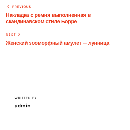
Навигация
PREVIOUS
Накладка с ремня выполненная в
по
скандинавском стиле Борре
записям
NEXT
Женский зооморфный амулет — лунница
WRITTEN BY
admin