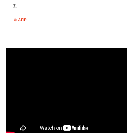
31
« АПР