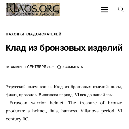
НАХОДКИ КЛАДОИСКАТЕЛЕЙ
Главная
Клад из бронзовых изделий
О блоге
BY
ADMIN
1 СЕНТЯБРЯ 2016
0
COMMENTS
Карта сайта
Контакт
Этрусский шлем воина. Клад из бронзовых изделий: шлем, 
фиала, проводов. Вилланова период. VI век до нашей эры.
 Etruscan warrior helmet. The treasure of bronze 
products: a helmet, fiala, harness. Villanova period. VI 
century BC.